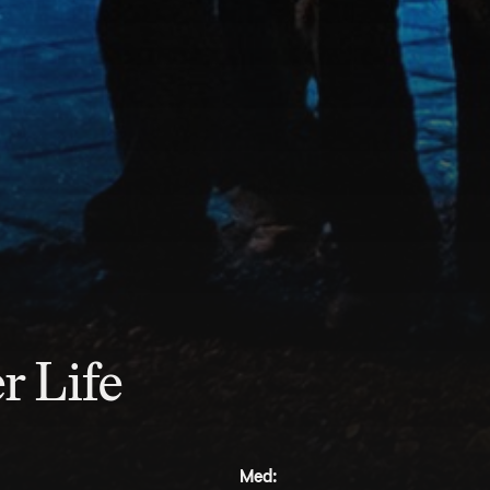
r Life
Med: