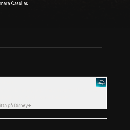
amara Casellas
. Linan
milio skickar ynglingar med dynamit till jihadisterna
 Madrid som betalning för haschet.
itta på
Disney+
. Kåkstaden