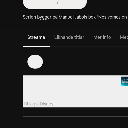
Serien bygger på Manuel Jabois bok "Nos vemos en es
Streama
Liknande titlar
Mer info
Med
1
1. Baby
Baby lär känna Emilio, som förser honom med knark
att sälja.
Titta på
Disney+
4. Kuriren