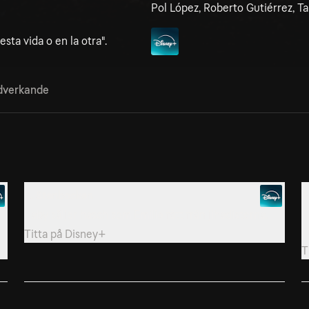
Pol López, Roberto Gutiérrez, T
ta vida o en la otra".
verkande
2. Stenbocken
3
Baby säljer hasch som Emilio fått från jihadisterna.
E
i
Titta på
Disney+
T
5. Tystnaden
6