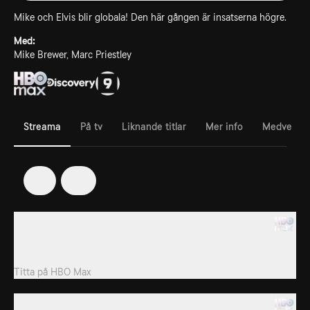
Mike och Elvis blir globala! Den här gången är insatserna högre.
Med:
Mike Brewer, Marc Priestley
Streama
På tv
Liknande titlar
Mer info
Medverka
1
2
1. Ferrari 348 - Italy
I norra Italien tar sig Mike och Elvis an den sista riktigt analoga
Ferrarin, Ferrari 348.
Titta på
HBO Max
2. Fiat 126 - Poland