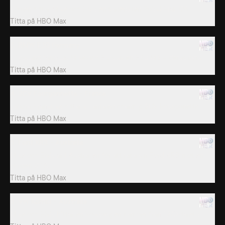
I Polen hittar Mike och Elvis en väderbiten Polski Fiat 126.
Titta på
HBO Max
3. BMW E30 Germany
I Tyskland fängslas Mike och Elvis av en E30 M3 – deras dyra...
Titta på
HBO Max
4. 2CV Fourgonnette - France
I södra Frankrike hittar killarna en charmig 2CV Fourgonette...
Titta på
HBO Max
5. Ford XR8 - Australia
Mike och Elvis är i Australien för att raca sin Ford XR8 mot en
Holden GTS.
Titta på
HBO Max
6. VW Kombi - Australia
Mike och Elvis hittar en Volkswagen camper från 1970-talet s...