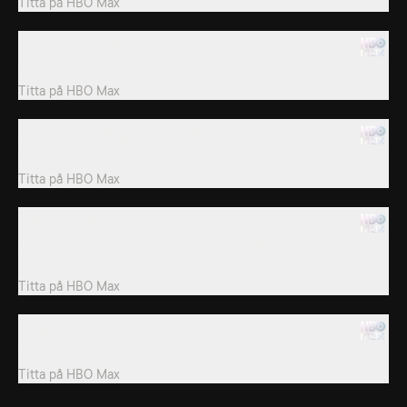
Titta på
HBO Max
7. Hilux - Australia
Mike och Elvis letar efter Australiens favoritpickup HiLux. ...
Titta på
HBO Max
8. Holden Surf Wagon - Australia
Mike och Elvis letar efter den ultimata surfbilen för strand...
Titta på
HBO Max
9. McLaren P1
Mike och Elvis hjälper youtubern Freddy,kallad Tavarish, med hans
ambitiösa McLaren P1-bygge.
Titta på
HBO Max
10. Mini - UK
Mike och Elvis försöker bygga en hyllning till Paddy Hopkirk...
Titta på
HBO Max