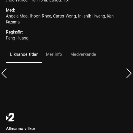
Jhoon Rhee. Från 15 år. Längd: 1.31.
Med:
Angela Mao, Jhoon Rhee, Carter Wong, In-shik Hwang, Ken
Kazama
Regissör:
Feng Huang
Liknande titlar
Mer info
Medverkande
Allmänna villkor