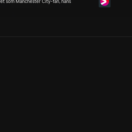
ivet som Manchester City-fan, hans
Allmänna villkor
Kun
Integritetspolicy
Pre
Cookiepolicy
Kon