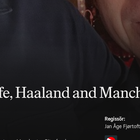
ife, Haaland and Manch
Regissör:
Jan Åge Fjørtoft