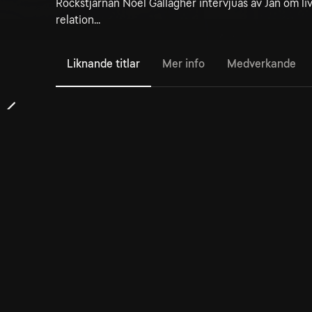
Rockstjärnan Noel Gallagher intervjuas av Jan om l
relation...
Liknande titlar
Mer info
Medverkande