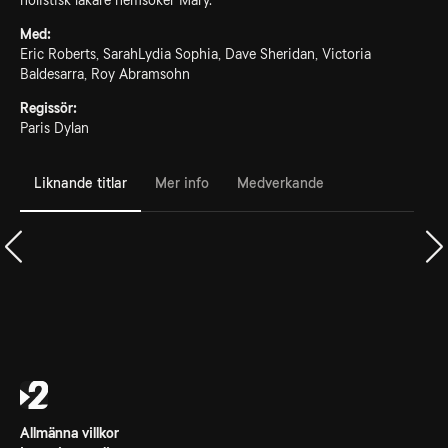
holistisk läkare hemsöker Mary.
Med:
Eric Roberts, SarahLydia Sophia, Dave Sheridan, Victoria
Baldesarra, Roy Abramsohn
Regissör:
Paris Dylan
Liknande titlar
Mer info
Medverkande
Allmänna villkor