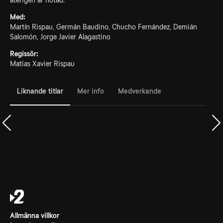
återigen är hotad.
Med:
Martín Rispau, Germán Baudino, Chucho Fernández, Demián
Salomón, Jorge Javier Alagastino
Regissör:
Matias Xavier Rispau
Liknande titlar
Mer info
Medverkande
Allmänna villkor