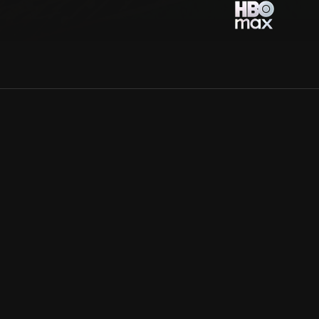
Allmänna villkor
Kun
Integritetspolicy
Pre
Cookiepolicy
Kon