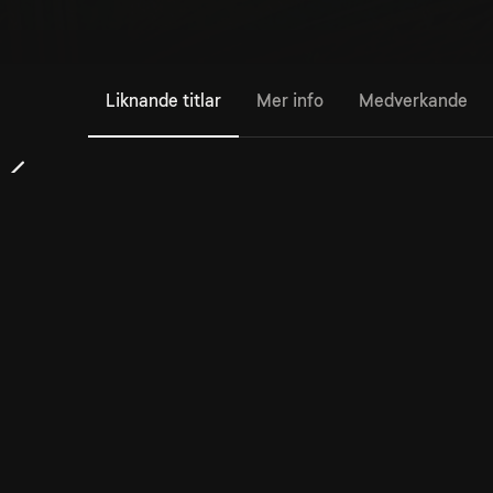
Liknande titlar
Mer info
Medverkande