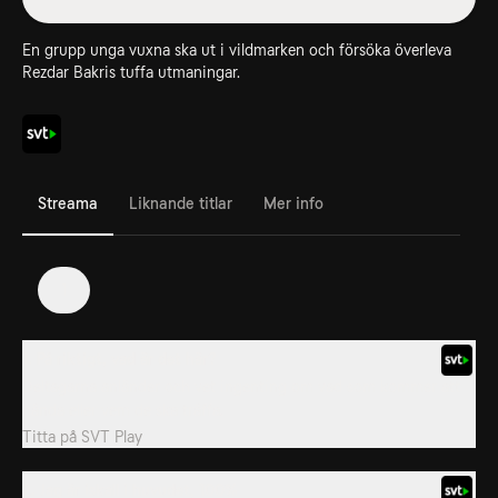
En grupp unga vuxna ska ut i vildmarken och försöka överleva
Rezdar Bakris tuffa utmaningar.
Streama
Liknande titlar
Mer info
1
1. På riktigt, vad är det här?
Deltagarna anländer och vet ingenting om vad som kommer att
hända eller vem de ska träffa.
Titta på
SVT Play
2. Jag är iskall i huvudet, 100%