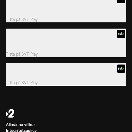
Efter en hungrig natt, blir utmaningen för deltagarna att hitta
deras frukost.
Titta på
SVT Play
7. Det är mycket känslor nu
Lagen blir upplösta och från och med nu kämpar de kvarvarande
deltagare individuellt för att...
Titta på
SVT Play
8. Låt mig använda mina jävla muskler
Äventyret börjar närma sig sitt slut och det är dags för final.
Titta på
SVT Play
Allmänna villkor
Integritetspolicy