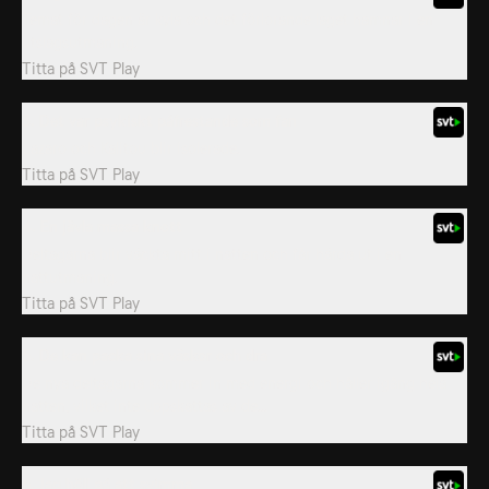
Temat för dagen är kyla och det förlorande laget hamnar i en
utslagsutmaning.
Titta på
SVT Play
3. Det var psykiskt påfrestande som fan
Lazaro och Kalitou blir isolerade.
Titta på
SVT Play
4. En jävla massa knott
Deltagarna blir väckta mitt i natten och får härda ut i en
nattutmaning.
Titta på
SVT Play
5. De kan packa sina väskor och dra
De nya deltagarna kommer in med energi och håller igång hela
natten, vilket inte uppskattas av de...
Titta på
SVT Play
6. Jag höll på att svimma