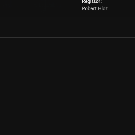
Regissör:
Robert Hloz
Allmänna villkor
Kun
Integritetspolicy
Pre
Cookiepolicy
Kon