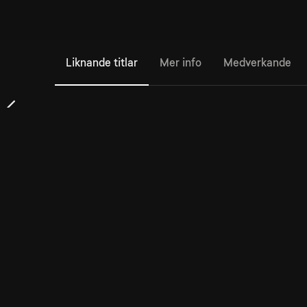
Liknande titlar
Mer info
Medverkande