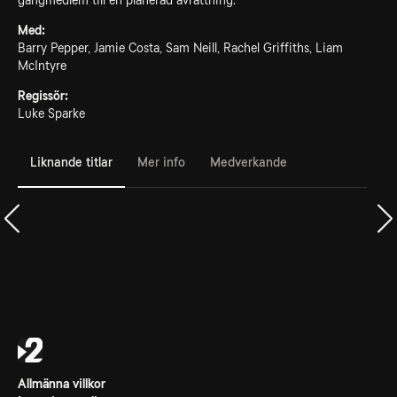
gängmedlem till en planerad avrättning.
Med:
Barry Pepper, Jamie Costa, Sam Neill, Rachel Griffiths, Liam
McIntyre
Regissör:
Luke Sparke
Liknande titlar
Mer info
Medverkande
Allmänna villkor