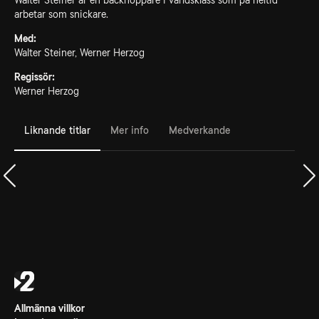
Walter Steiner är en backhoppare i världsklass som på heltid
arbetar som snickare.
Med:
Walter Steiner, Werner Herzog
Regissör:
Werner Herzog
Liknande titlar
Mer info
Medverkande
Allmänna villkor