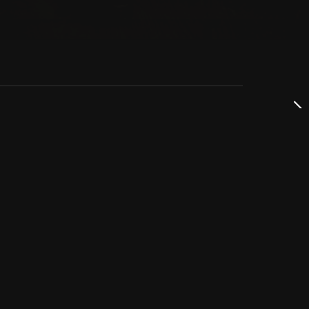
dservice
ss
takta oss