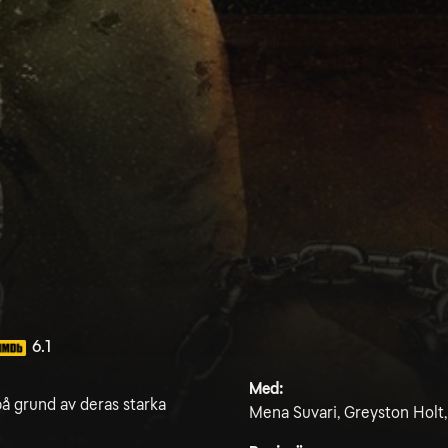
6.1
Med:
på grund av deras starka
Mena Suvari, Greyston Holt,