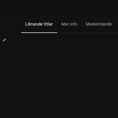
Liknande titlar
Mer info
Medverkande