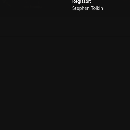
Regissör:
Stephen Tolkin
Allmänna villkor
Kun
Integritetspolicy
Pre
Cookiepolicy
Kon