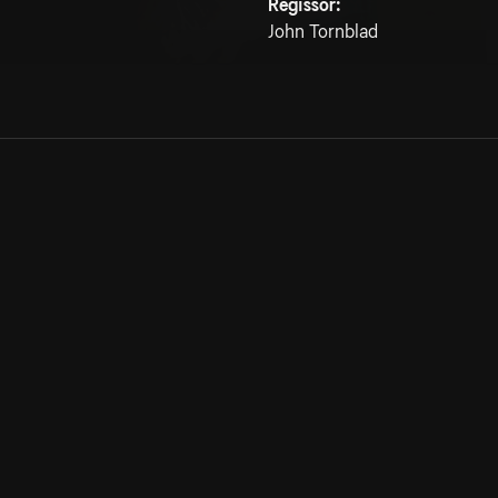
Regissör:
John Tornblad
Allmänna villkor
Kun
Integritetspolicy
Pre
Cookiepolicy
Kon