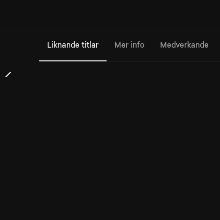
Liknande titlar
Mer info
Medverkande