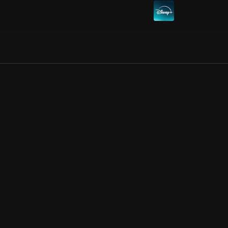
Allmänna villkor
Kun
Integritetspolicy
Pre
Cookiepolicy
Kon