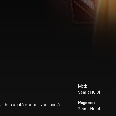
Med:
Searit Huluf
Regissör:
där hon upptäcker hon vem hon är.
Searit Huluf