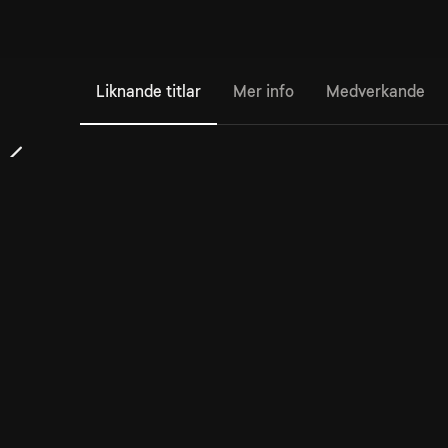
Liknande titlar
Mer info
Medverkande