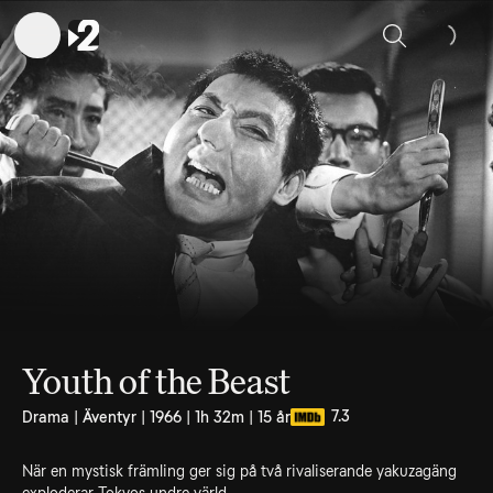
Sök
Youth of the Beast
7.3
Drama | Äventyr | 1966 | 1h 32m | 15 år
När en mystisk främling ger sig på två rivaliserande yakuzagäng