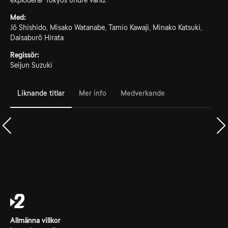
exploderar Tokyos undre värld.
Med:
Jô Shishido, Misako Watanabe, Tamio Kawaji, Minako Katsuki,
Daisaburô Hirata
Regissör:
Seijun Suzuki
Liknande titlar
Mer info
Medverkande
Allmänna villkor