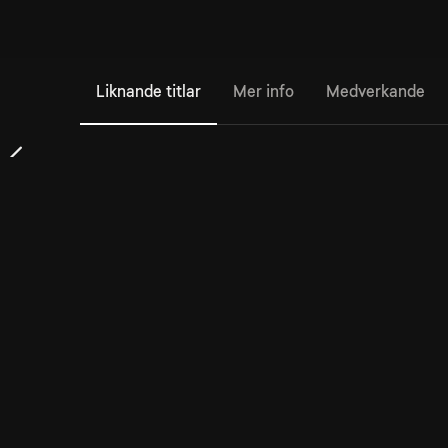
Liknande titlar
Mer info
Medverkande