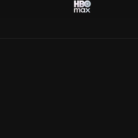
Allmänna villkor
Kun
Integritetspolicy
Pre
Cookiepolicy
Kon