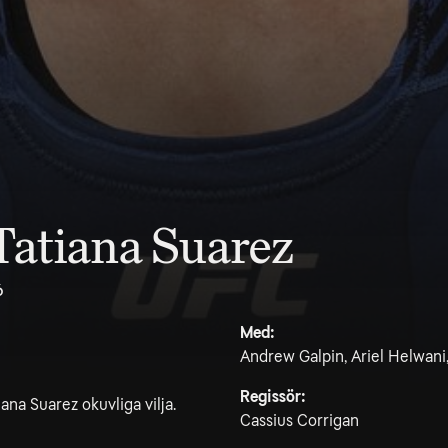
Tatiana Suarez
6
Med:
Andrew Galpin, Ariel Helwani
Regissör:
a Suarez okuvliga vilja.
Cassius Corrigan