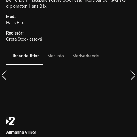
Den unga filmskaparen Greta Stocklassa intervjuar den svenske
diplomaten Hans Blix.
Med:
Hans Blix
Regissör:
Greta Stocklassová
Liknande titlar
Mer info
Medverkande
Allmänna villkor