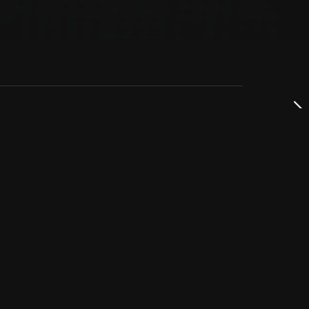
dservice
ss
takta oss