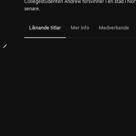
Collegestudenten Andrew försvinner i en stad i Nor
senare.
Liknande titlar
Mer info
Medverkande