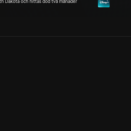
th Dakota och hittas död två månader
Allmänna villkor
Kun
Integritetspolicy
Pre
Cookiepolicy
Kon