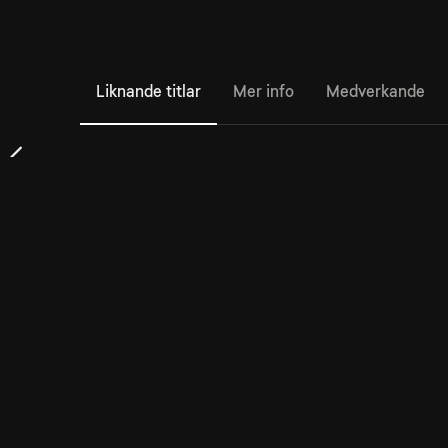
Liknande titlar
Mer info
Medverkande