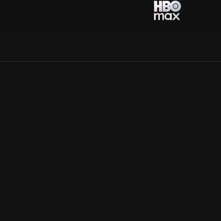
Allmänna villkor
Kun
Integritetspolicy
Pre
Cookiepolicy
Kon