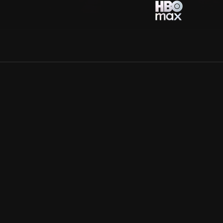
Allmänna villkor
Kun
Integritetspolicy
Pre
Cookiepolicy
Kon