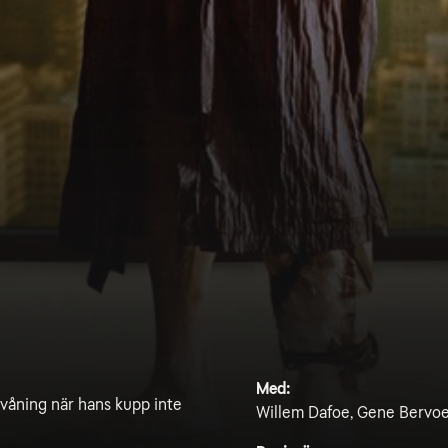
Med:
kvåning när hans kupp inte
Willem Dafoe, Gene Bervoet