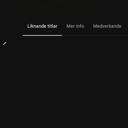
Liknande titlar
Mer info
Medverkande