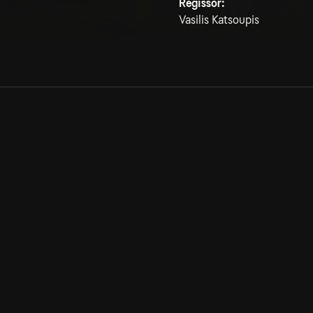
Regissör:
Vasilis Katsoupis
Allmänna villkor
Kun
Integritetspolicy
Pre
Cookiepolicy
Kon