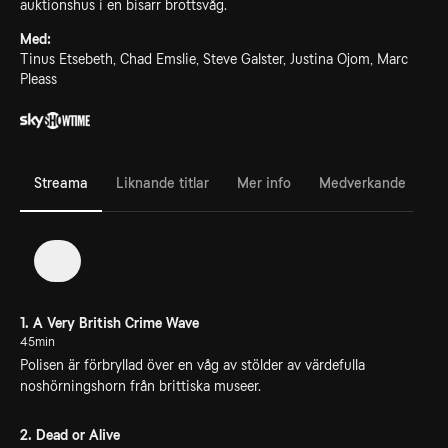
auktionshus i en bisarr brottsvåg.
Med:
Tinus Etsebeth, Chad Emslie, Steve Galster, Justina Ojom, Marc
Pleass
Streama
Liknande titlar
Mer info
Medverkande
1
1. A Very British Crime Wave
45min
Polisen är förbryllad över en våg av stölder av värdefulla
noshörningshorn från brittiska museer.
2. Dead or Alive