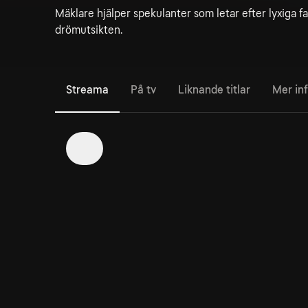
Mäklare hjälper spekulanter som letar efter lyxiga 
drömutsikten.
Streama
På tv
Liknande titlar
Mer in
1
16. Luxury Pad Miami
21min
Sara älskar Miami men hela hennes familj bor långt
borta i Pennsylviania.