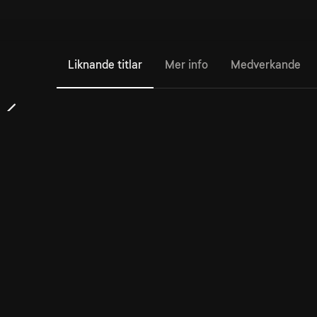
Liknande titlar
Mer info
Medverkande