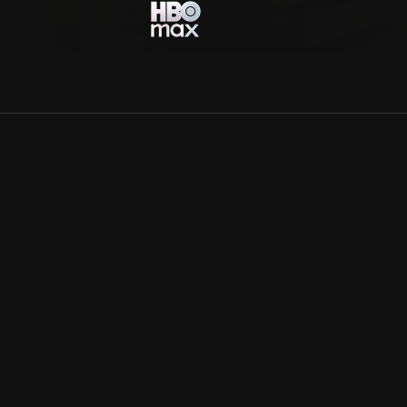
Allmänna villkor
Kun
Integritetspolicy
Pre
Cookiepolicy
Kon