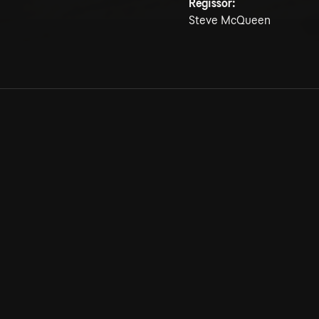
Regissör:
Steve McQueen
Allmänna villkor
Kun
Integritetspolicy
Pre
Cookiepolicy
Kon