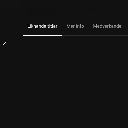
Liknande titlar
Mer info
Medverkande