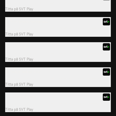
Häng med Trafalgar och Pulver - experter på knäppa äventyr.
Titta på
SVT Play
17. Styvfarsans dunderslag
Häng med Trafalgar och Pulver - experter på knäppa äventyr.
Titta på
SVT Play
18. En vinstlott, tack!
Häng med Trafalgar och Pulver - experter på knäppa äventyr.
Titta på
SVT Play
19. Roliga farbror Knut
Häng med Trafalgar och Pulver - experter på knäppa äventyr.
Titta på
SVT Play
20. Pappersflygplan
Häng med Trafalgar och Pulver - experter på knäppa äventyr.
Titta på
SVT Play