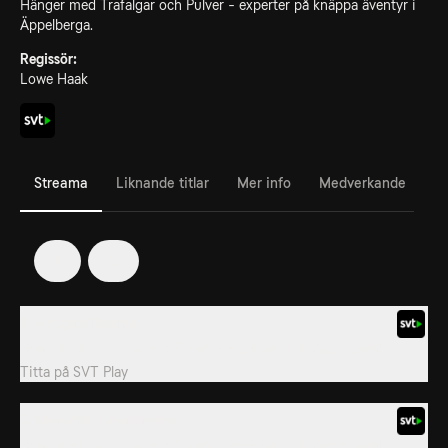
Hänger med Trafalgar och Pulver - experter på knäppa äventyr i
Äppelberga.
Regissör:
Lowe Haak
Streama
Liknande titlar
Mer info
Medverkande
1
2
1. Autografjägarna
Häng med Trafalgar och Pulver - experter på knäppa äventyr.
Titta på
SVT Play
2. Monstret i stenbrottet
Häng med Trafalgar och Pulver - experter på knäppa äventyr.