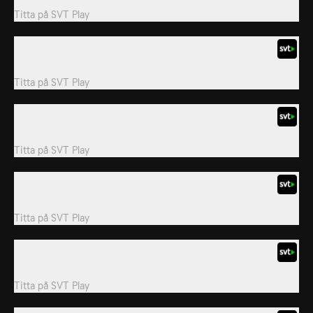
Titta på
SVT Play
3. Dödscykeln
Häng med Trafalgar och Pulver - experter på knäppa äventyr.
Titta på
SVT Play
4. Cements staty
Häng med Trafalgar och Pulver - experter på knäppa äventyr.
Titta på
SVT Play
5. Vinn i dimman
Häng med Trafalgar och Pulver - experter på knäppa äventyr.
Titta på
SVT Play
6. Wolters smarta hund
Häng med Trafalgar och Pulver - experter på knäppa äventyr.
Titta på
SVT Play