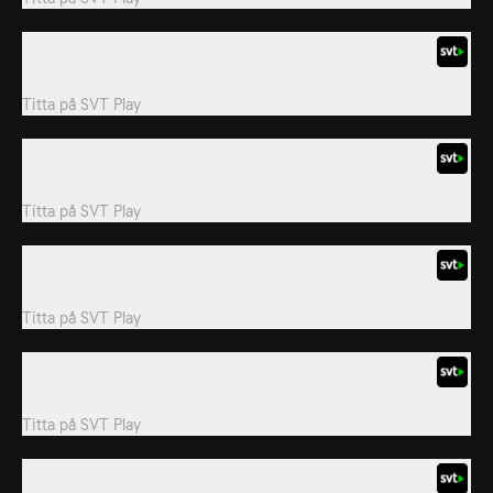
12. Coola klubben
Häng med Trafalgar och Pulver - experter på knäppa äventyr.
Titta på
SVT Play
13. Korka igen
Häng med Trafalgar och Pulver - experter på knäppa äventyr.
Titta på
SVT Play
14. Tårtdrömmen
Häng med Trafalgar och Pulver - experter på knäppa äventyr.
Titta på
SVT Play
15. Framtidens nyheter
Häng med Trafalgar och Pulver - experter på knäppa äventyr.
Titta på
SVT Play
16. Betongsockret