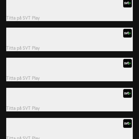
7. Fantomfrisören
Häng med Trafalgar och Pulver - experter på knäppa äventyr.
Titta på
SVT Play
8. Spökjakten
Häng med Trafalgar och Pulver - experter på knäppa äventyr.
Titta på
SVT Play
9. Medeltidskris
Häng med Trafalgar och Pulver - experter på knäppa äventyr.
Titta på
SVT Play
10. Superståfilis
Häng med Trafalgar och Pulver - experter på knäppa äventyr.
Titta på
SVT Play
11. Sur mjölk
Häng med Trafalgar och Pulver - experter på knäppa äventyr.
Titta på
SVT Play