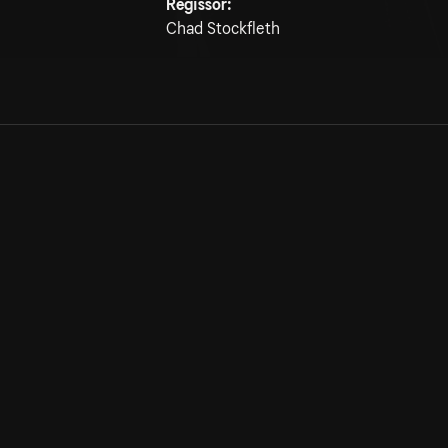
Regissör:
Chad Stockfleth
Allmänna villkor
Kun
Integritetspolicy
Pre
Cookiepolicy
Kon