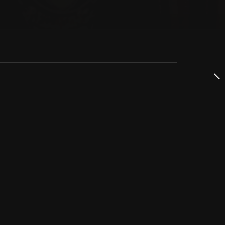
dservice
ss
takta oss