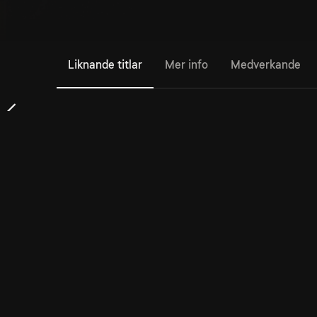
Liknande titlar
Mer info
Medverkande