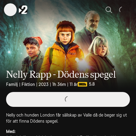
Sök
Nelly Rapp - Dödens spegel
5.8
Familj | Fiktion | 2023 | 1h 36m | 11 år
Nelly och hunden London får sällskap av Valle då de beger sig ut
för att finna Dödens spegel.
Med: