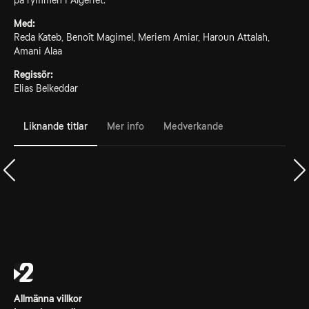
på rymmen i Algeriet.
Med:
Reda Kateb, Benoît Magimel, Meriem Amiar, Haroun Attalah,
Amani Alaa
Regissör:
Elias Belkeddar
Liknande titlar
Mer info
Medverkande
Allmänna villkor