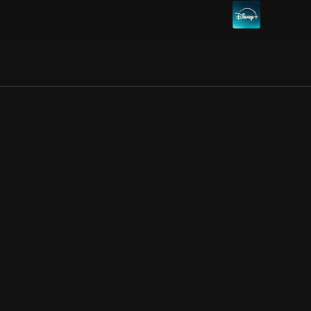
Allmänna villkor
Kun
Integritetspolicy
Pre
Cookiepolicy
Kon