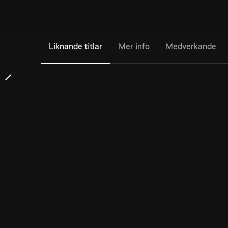
Liknande titlar
Mer info
Medverkande