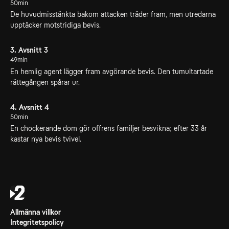
50min
De huvudmisstänkta bakom attacken träder fram, men utredarna
upptäcker motstridiga bevis.
3. Avsnitt 3
49min
En hemlig agent lägger fram avgörande bevis. Den tumultartade
rättegången spårar ur.
4. Avsnitt 4
50min
En chockerande dom gör offrens familjer besvikna; efter 33 år
kastar nya bevis tvivel.
Allmänna villkor
Integritetspolicy