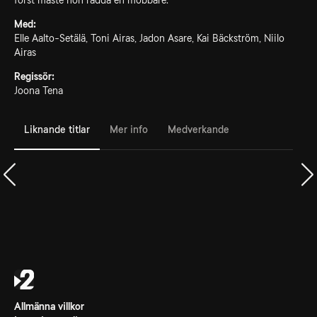
först måste hon rädda en mobbare.
Med:
Elle Aalto-Setälä, Toni Airas, Jadon Asare, Kai Bäckström, Niilo
Airas
Regissör:
Joona Tena
Liknande titlar
Mer info
Medverkande
Allmänna villkor