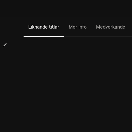
Liknande titlar
Mer info
Medverkande