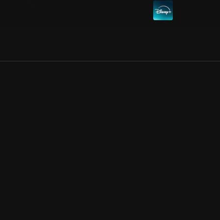
Allmänna villkor
Kun
Integritetspolicy
Pre
Cookiepolicy
Kon