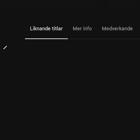
Liknande titlar
Mer info
Medverkande