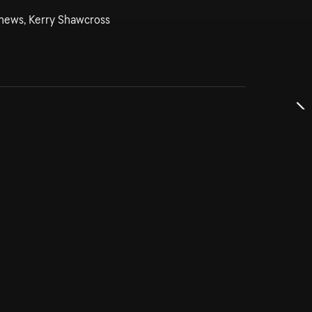
thews, Kerry Shawcross
dservice
ss
takta oss