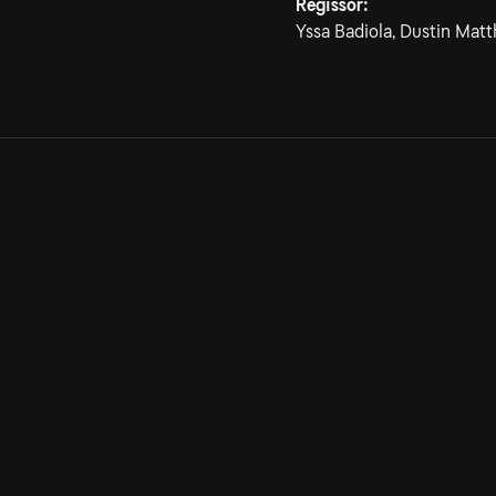
Regissör:
Yssa Badiola, Dustin Mat
Allmänna villkor
Kun
Integritetspolicy
Pre
Cookiepolicy
Kon