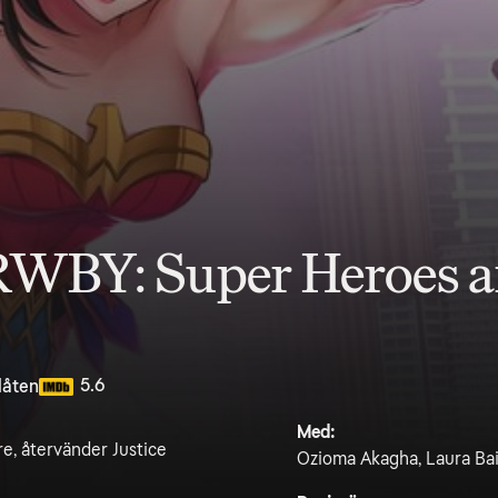
 RWBY: Super Heroes
5.6
låten
Med:
re, återvänder Justice
Ozioma Akagha, Laura Bai