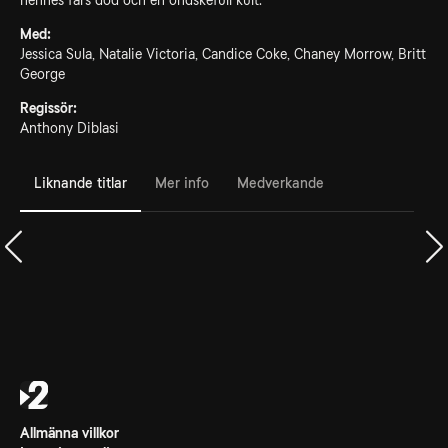
hennes fars död och en ondskefull kult.
Med:
Jessica Sula, Natalie Victoria, Candice Coke, Chaney Morrow, Britt
George
Regissör:
Anthony Diblasi
Liknande titlar
Mer info
Medverkande
Allmänna villkor