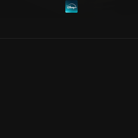
Allmänna villkor
Kun
Integritetspolicy
Pre
Cookiepolicy
Kon