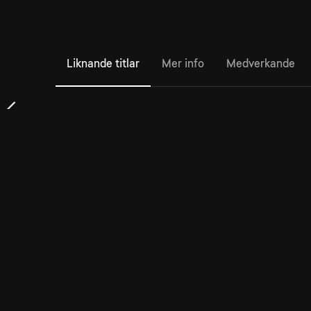
Liknande titlar
Mer info
Medverkande