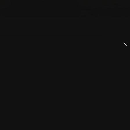
dservice
ss
takta oss