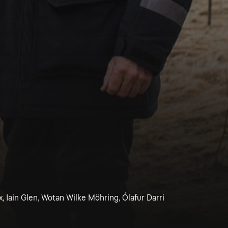
ox, Iain Glen, Wotan Wilke Möhring, Ólafur Darri