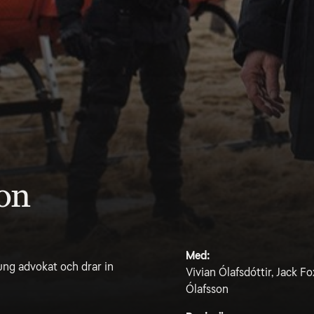
on
Med:
ung advokat och drar in
Vivian Ólafsdóttir, Jack F
Ólafsson