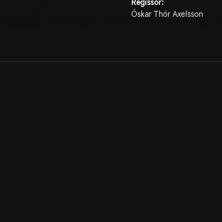
Regissör:
Óskar Thór Axelsson
Allmänna villkor
Kun
Integritetspolicy
Pre
Cookiepolicy
Kon