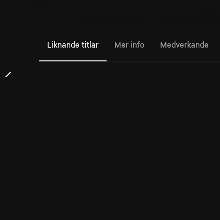
Liknande titlar
Mer info
Medverkande