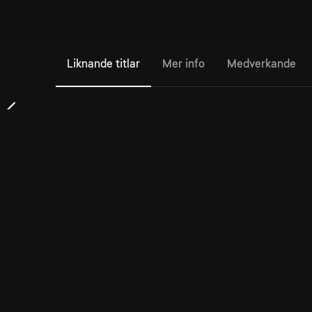
Liknande titlar
Mer info
Medverkande