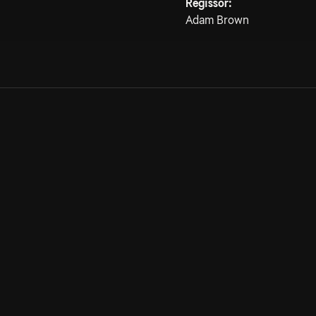
Regissör:
Adam Brown
Allmänna villkor
Kun
Integritetspolicy
Pre
Cookiepolicy
Kon