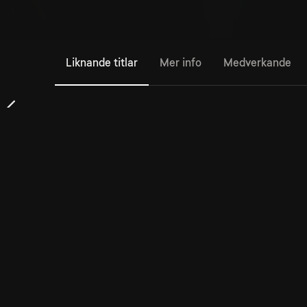
Liknande titlar
Mer info
Medverkande