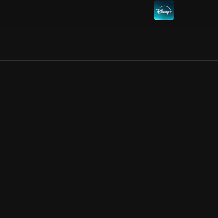
Allmänna villkor
Kun
Integritetspolicy
Pre
Cookiepolicy
Kon