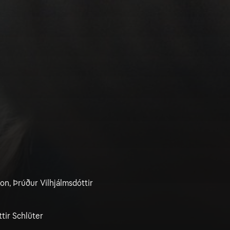
n, Þrúður Vilhjálmsdóttir
tir Schlüter