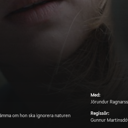
Med:
Jörundur Ragnarsso
Regissör:
estämma om hon ska ignorera naturen
Gunnur Martinsdót