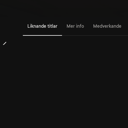
Liknande titlar
Mer info
Medverkande