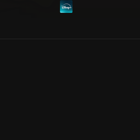
Allmänna villkor
Kun
Integritetspolicy
Pre
Cookiepolicy
Kon