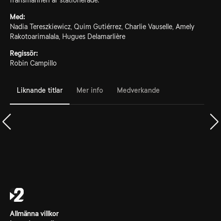
fransmännen är stationerade.
Med:
Nadia Tereszkiewicz, Quim Gutiérrez, Charlie Vauselle, Amely
Rakotoarimalala, Hugues Delamarlière
Regissör:
Robin Campillo
Liknande titlar
Mer info
Medverkande
Allmänna villkor