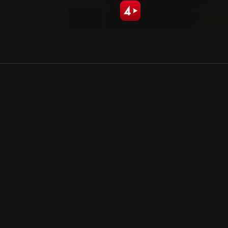
Allmänna villkor
Kun
Integritetspolicy
Pre
Cookiepolicy
Kon