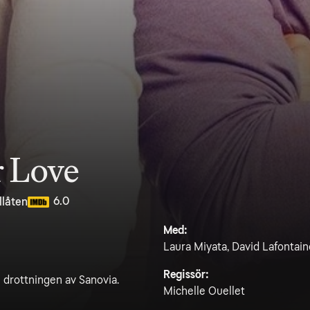
r Love
6.0
llåten
Med:
Laura Miyata, David Lafontain
Regissör:
h drottningen av Sanovia.
Michelle Ouellet