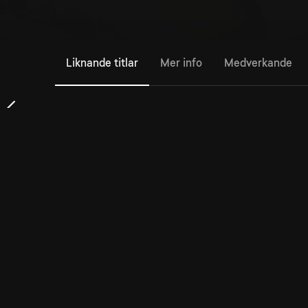
Liknande titlar
Mer info
Medverkande