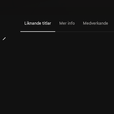
Liknande titlar
Mer info
Medverkande