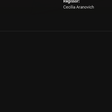
Regissör:
Cecilia Aranovich
Allmänna villkor
Kun
Integritetspolicy
Pre
Cookiepolicy
Kon