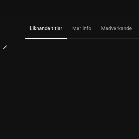
Liknande titlar
Mer info
Medverkande