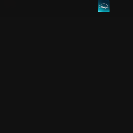
Allmänna villkor
Kun
Integritetspolicy
Pre
Cookiepolicy
Kon