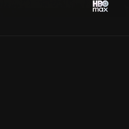
Allmänna villkor
Kun
Integritetspolicy
Pre
Cookiepolicy
Kon