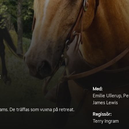
2
Med:
Emilie Ullerup, 
James Lewis
ms. De träffas som vuxna på retreat.
Regissör:
Terry Ingram