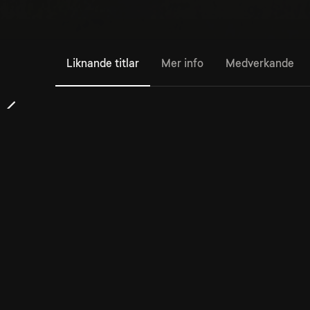
Liknande titlar
Mer info
Medverkande