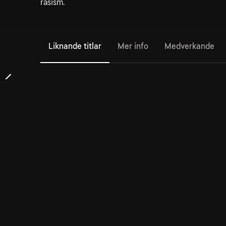
rasism.
Liknande titlar
Mer info
Medverkande