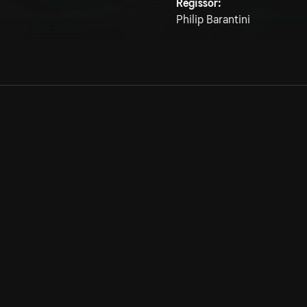
Regissör:
Philip Barantini
Allmänna villkor
Kun
Integritetspolicy
Pre
Cookiepolicy
Kon