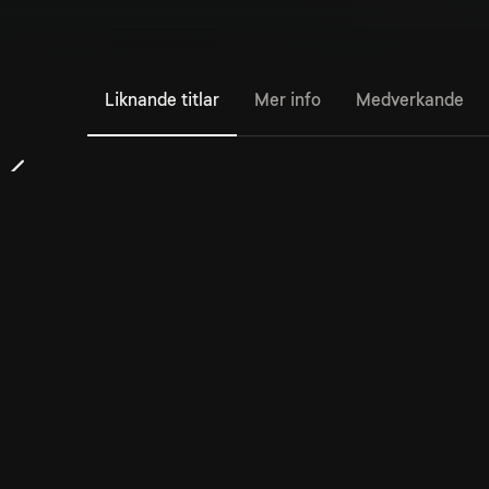
Liknande titlar
Mer info
Medverkande