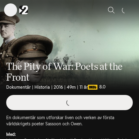
Sök
The Pity of War: Poets at the
Front
8.0
Dokumentär | Historia | 2016 | 49m | 11 år
En dokumentär som utforskar liven och verken av första
världskrigets poeter Sassoon och Owen.
Med: