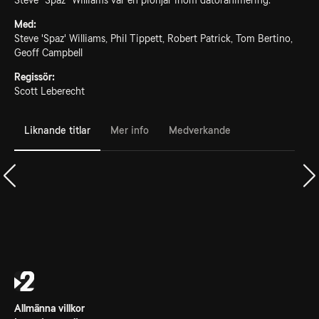
Steve "Spaz" Williams var en pionjär inom datoranimering.
Med:
Steve 'Spaz' Williams, Phil Tippett, Robert Patrick, Tom Bertino,
Geoff Campbell
Regissör:
Scott Leberecht
Liknande titlar
Mer info
Medverkande
Allmänna villkor