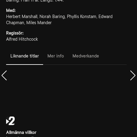
Baring. Från 11 år. Längd: 1.44.
Med:
Herbert Marshall, Norah Baring, Phyllis Konstam, Edward
Chapman, Miles Mander
Regissör:
Alfred Hitchcock
Liknande titlar
Mer info
Medverkande
Allmänna villkor